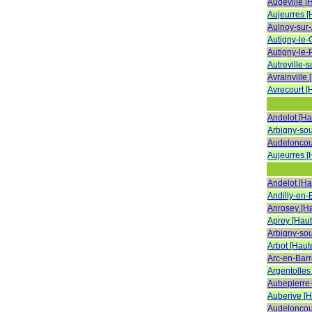
Augeville [
Aujeurres 
Aulnoy-sur
Autigny-le-
Autigny-le-
Autreville-
Avrainville
Avrecourt [
Andelot [H
Arbigny-so
Audeloncou
Aujeurres 
Andelot [H
Andilly-en-
Anrosey [H
Aprey [Hau
Arbigny-so
Arbot [Haut
Arc-en-Barr
Argentolles
Aubepierre
Auberive [
Audeloncou