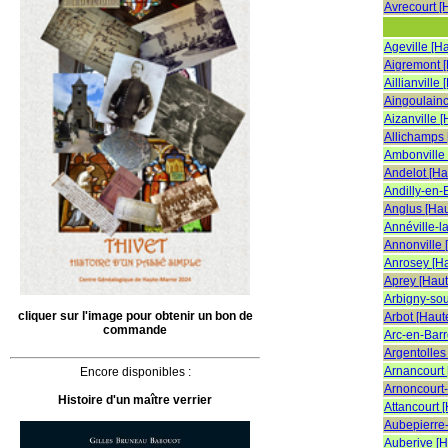
Avrecourt [
Ageville [H
Aigremont 
Aillianville
Aingoulainc
Aizanville 
Allichamps
Ambonville
Andelot [H
Andilly-en-
Anglus [Ha
Annéville-l
Annonville 
Anrosey [H
Aprey [Hau
Arbigny-so
cliquer sur l'image pour obtenir un bon de
Arbot [Haut
commande
Arc-en-Barr
Argentolles
Arnancourt
Encore disponibles :
Arnoncourt
Histoire d'un maître verrier
Attancourt 
Aubepierre
Auberive [