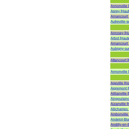
Annonville 
Aprey [Hau
Arnancourt
Autreville-
Anrosey [H
Arbot [Haut
Arnancourt
Aubigny-su
Attancourt 
Annonville 
Ageville [H
Aigremont 
Aillianville
Aingoulainc
Aizanville 
Allichamps
Ambonville
Andelot-Bla
Andilly-en-