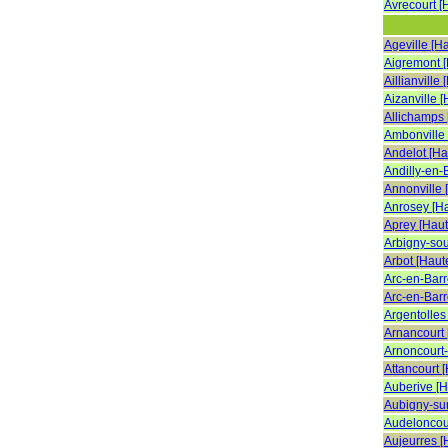
Avrecourt [
Ageville [H
Aigremont 
Aillianville
Aizanville 
Allichamps
Ambonville
Andelot [H
Andilly-en-
Annonville 
Anrosey [H
Aprey [Hau
Arbigny-so
Arbot [Haut
Arc-en-Barr
Arc-en-Barr
Argentolles
Arnancourt
Arnoncourt
Attancourt 
Auberive [
Aubigny-su
Audeloncou
Aujeurres 