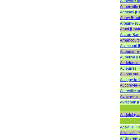
Annéville-l
Annonville 
Anrosey [H
Aprey [Hau
Arbigny-so
Arbot [Haut
Arc-en-Barr
Arnancourt
Attancourt 
Aubepierre
Auberive [
Audeloncou
Aujeurres 
Aulnoy-sur
Autigny-le-
Autigny-le-
Autreville-
Avrainville
Avrecourt [
Andelot (ca
Ageville [H
Aizanville 
Andilly-en-