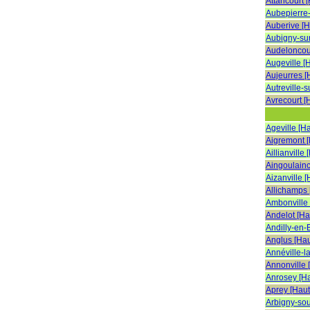
Attancourt 
Aubepierre
Auberive [
Aubigny-su
Audeloncou
Augeville [
Aujeurres 
Autreville-
Avrecourt [
Ageville [H
Aigremont 
Aillianville
Aingoulainc
Aizanville 
Allichamps
Ambonville
Andelot [H
Andilly-en-
Anglus [Ha
Annéville-l
Annonville 
Anrosey [H
Aprey [Hau
Arbigny-so