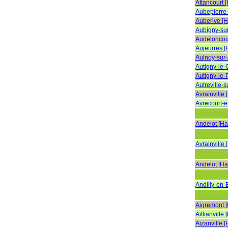
Attancourt 
Aubepierre
Auberive [
Aubigny-su
Audeloncou
Aujeurres 
Aulnoy-sur
Autigny-le-
Autigny-le-
Autreville-
Avrainville
Avrecourt-et
Andelot [H
Avrainville
Andelot [H
Andilly-en-
Aigremont 
Aillianville
Aizanville 