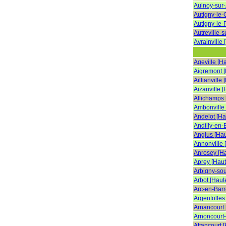
Aulnoy-sur
Autigny-le-
Autigny-le-
Autreville-
Avrainville
Ageville [H
Aigremont 
Aillianville
Aizanville 
Allichamps
Ambonville
Andelot [H
Andilly-en-
Anglus [Ha
Annonville 
Anrosey [H
Aprey [Hau
Arbigny-so
Arbot [Haut
Arc-en-Barr
Argentolles
Arnancourt
Arnoncourt
Attancourt 