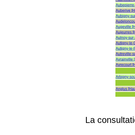
Aubepierre
Auberive [
Aubigny-su
Audeloncou
Augeville [
Aujeurres 
Aulnoy-sur
Autigny-le-
Autigny-le-
Autreville-
Avrainville
Avrecourt [
Arbigny-so
Anglus [Ha
La consultat