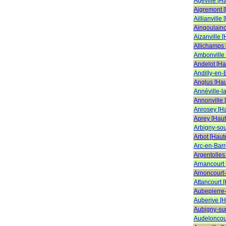
Ageville [H
Aigremont 
Aillianville
Aingoulainc
Aizanville 
Allichamps
Ambonville
Andelot [H
Andilly-en-
Anglus [Ha
Annéville-l
Annonville 
Anrosey [H
Aprey [Hau
Arbigny-so
Arbot [Haut
Arc-en-Barr
Argentolles
Arnancourt
Arnoncourt
Attancourt 
Aubepierre
Auberive [
Aubigny-su
Audeloncou