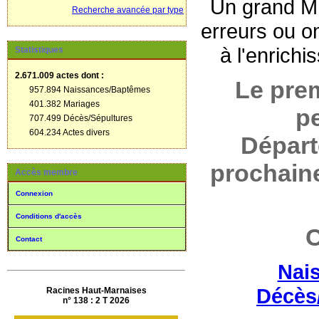
Un grand ME
Recherche avancée par type
erreurs ou o
à l'enrich
Statistiques
2.671.009 actes
dont :
Le pre
957.894 Naissances/Baptêmes
401.382 Mariages
p
707.499 Décès/Sépultures
604.234 Actes divers
Départ
prochaine
Accès membre
Connexion
Conditions d'accès
C
Contact
Nai
Décès
Racines Haut-Marnaises
n° 138 : 2 T 2026