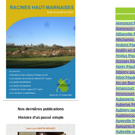
Aigremont 
Aigremont (
Aillianville
Allichamps
Andelot [H
Andilly-en-
Anglus [Ha
Anrosey [H
Aprey [Hau
Arbigny-so
Arbot [Haut
Arc-en-Barr
Arnancourt
Arnoncourt
Aubepierre
Auberive [
Nos dernières publications
Aubigny-su
Audeloncou
Histoire d'un passé simple
Augeville [
Aujeurres 
Autreville-