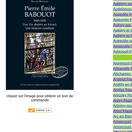
Aubigny-su
Audeloncou
Augeville [
Aujeurres 
Aulnoy-sur
Autigny-le-
Autigny-le-
Autreville-
Avrainville
Avrecourt [
Aigremont 
Aillianville
Allichamps
Andelot [H
Andilly-en-
Anglus [Ha
Anrosey [H
cliquer sur l'image pour obtenir un bon de
commande
Aprey [Hau
Arbigny-so
Arbot [Haut
Arc-en-Barr
Arnancourt
Arnoncourt