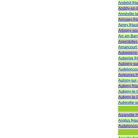
Andelot [H
Andilly-en-
Annéville-l
Anrosey [H
Aprey [Hau
Arbigny-so
Arc-en-Barr
Argentolles
Arnancourt
Aubepierre
Auberive [
Aubigny-su
Audeloncou
Aujeurres 
Aulnoy-sur
Autigny [Ha
Autigny-le-
Autigny-le-
Autreville-
Aizanville 
Anglus [Ha
Audeloncou