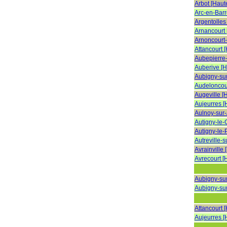
Arbot [Haut
Arc-en-Barr
Argentolles
Arnancourt
Arnoncourt
Attancourt 
Aubepierre
Auberive [
Aubigny-su
Audeloncou
Augeville [
Aujeurres 
Aulnoy-sur
Autigny-le-
Autigny-le-
Autreville-
Avrainville
Avrecourt [
Aubigny-su
Aubigny-su
Attancourt 
Aujeurres 