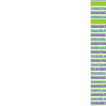
Andelot [H
Arnancourt
Audeloncou
Aillianville
Aizanville 
Allichamps
Ambonville
Andelot [H
Andilly-en-
Anglus [Ha
Annéville-l
Anrosey [H
Arbot [Haut
Arc-en-Barr
Argentolles
Arnancourt
Aubepierre
Auberive [
Aubigny-su
Aujeurres 
Autreville-
Avrainville