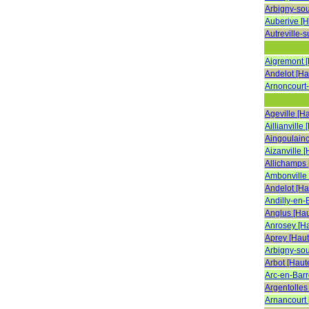
Arbigny-so
Auberive [
Autreville-
Aigremont 
Andelot [H
Arnoncourt
Ageville [H
Aillianville
Aingoulainc
Aizanville 
Allichamps
Ambonville
Andelot [H
Andilly-en-
Anglus [Ha
Anrosey [H
Aprey [Hau
Arbigny-so
Arbot [Haut
Arc-en-Barr
Argentolles
Arnancourt