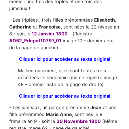
même : une fois des triplés et une fois des
jumeaux !
- Les triplées , trois filles prénommées
Elisabeth
,
Catherine
et
Françoise
, sont nées le 22 nivose an
8 - soit le
12 Janvier 1800
- (Registre
AD52_Edepot10797_01
image 10 - dernier acte
de la page de gauche)
Cliquer ici pour accéder au texte original
Malheureusement, elles sont toutes trois
décédées le lendemain (même registre image
48 - premier acte de la page de droite)
Cliquer ici pour accéder au texte original
- Les jumeaux, un garçon prénommé
Jean
et une
fille prénommée
Marie Anne
, sont nés le 9
frimaire an 9 - soit le
30 Novembre 1800
(Même
registre image 62 - page de gauche)