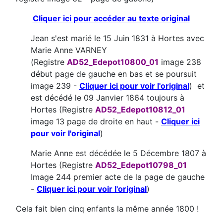
Cliquer ici pour accéder au texte original
Jean s'est marié le 15 Juin 1831 à Hortes avec
Marie Anne VARNEY
(Registre
AD52_Edepot10800_01
image 238
début page de gauche en bas et se poursuit
image 239 -
Cliquer ici pour voir l'original
) et
est décédé le 09 Janvier 1864 toujours à
Hortes (Registre
AD52_Edepot10812_01
image 13 page de droite en haut -
Cliquer ici
pour voir l'original
)
Marie Anne est décédée le 5 Décembre 1807 à
Hortes (Registre
AD52_Edepot10798_01
Image 244 premier acte de la page de gauche
-
Cliquer ici pour voir l'original
)
Cela fait bien cinq enfants la même année 1800 !