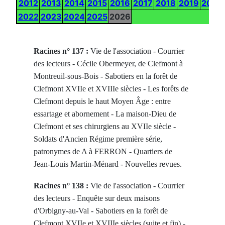
2012
2013
2014
2015
2016
2017
2018
2019
2020
2022
2023
2024
2025
2026
Racines n° 137 :
Vie de l'association - Courrier
des lecteurs - Cécile Obermeyer, de Clefmont à
Montreuil-sous-Bois - Sabotiers en la forêt de
Clefmont XVIIe et XVIIIe siècles - Les forêts de
Clefmont depuis le haut Moyen Âge : entre
essartage et abornement - La maison-Dieu de
Clefmont et ses chirurgiens au XVIIe siècle -
Soldats d'Ancien Régime première série,
patronymes de A à FERRON - Quartiers de
Jean-Louis Martin-Ménard - Nouvelles revues.
Racines n° 138 :
Vie de l'association - Courrier
des lecteurs - Enquête sur deux maisons
d'Orbigny-au-Val - Sabotiers en la forêt de
Clefmont XVIIe et XVIIIe siècles (suite et fin) -