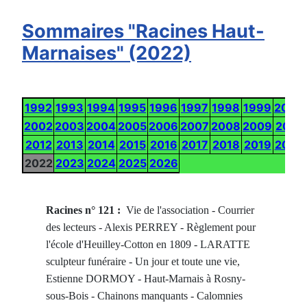
Sommaires "Racines Haut-
Marnaises" (2022)
1992
1993
1994
1995
1996
1997
1998
1999
2000
2002
2003
2004
2005
2006
2007
2008
2009
2010
2012
2013
2014
2015
2016
2017
2018
2019
2020
2022
2023
2024
2025
2026
Racines n° 121 :
Vie de l'association - Courrier
des lecteurs - Alexis PERREY - Règlement pour
l'école d'Heuilley-Cotton en 1809 - LARATTE
sculpteur funéraire - Un jour et toute une vie,
Estienne DORMOY - Haut-Marnais à Rosny-
sous-Bois - Chainons manquants - Calomnies