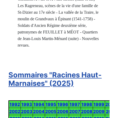
Les Ragreneau, scènes de la vie d'une famille de
St-Dizier au 17e siècle - La vallée de la Traire, le
moulin de Grandvaux à Épinant (1541-1758) -
Soldats d'Ancien Régime deuxième série,
patronymes de FEUILLET à MÉOT - Quartiers
de Jean-Louis Martin-Ménard (suite) - Nouvelles
revues.
Sommaires "Racines Haut-
Marnaises" (2025)
1992
1993
1994
1995
1996
1997
1998
1999
2000
2002
2003
2004
2005
2006
2007
2008
2009
2010