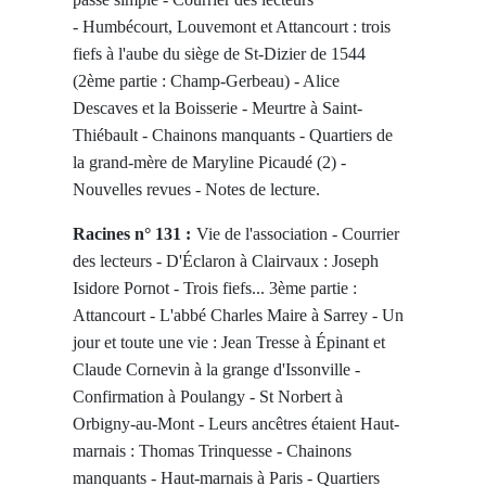
-
Humbécourt, Louvemont et Attancourt : trois
fiefs à l'aube du siège de St-Dizier de 1544
(2ème partie : Champ-Gerbeau) - Alice
Descaves et la Boisserie - Meurtre à Saint-
Thiébault -
Chainons manquants - Quartiers de
la grand-mère de Maryline Picaudé (2) -
Nouvelles revues - Notes de lecture.
Racines n° 131 :
Vie de l'association - Courrier
des lecteurs - D'Éclaron à Clairvaux : Joseph
Isidore Pornot - Trois fiefs... 3ème partie :
Attancourt - L'abbé Charles Maire à Sarrey - Un
jour et toute une vie : Jean Tresse à Épinant et
Claude Cornevin à la grange d'Issonville -
Confirmation à Poulangy - St Norbert à
Orbigny-au-Mont - Leurs ancêtres étaient Haut-
marnais : Thomas Trinquesse - Chainons
manquants - Haut-marnais à Paris - Quartiers