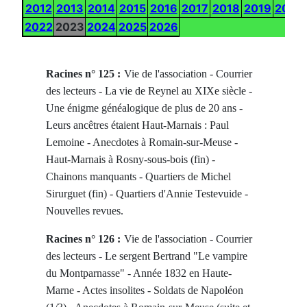
2012
2013
2014
2015
2016
2017
2018
2019
2020
2022
2023
2024
2025
2026
Racines n° 125 :
Vie de l'association - Courrier
des lecteurs - La vie de Reynel au XIXe siècle -
Une énigme généalogique de plus de 20 ans -
Leurs ancêtres étaient Haut-Marnais : Paul
Lemoine - Anecdotes à Romain-sur-Meuse -
Haut-Marnais à Rosny-sous-bois (fin) -
Chainons manquants - Quartiers de Michel
Sirurguet (fin) - Quartiers d'Annie Testevuide -
Nouvelles revues.
Racines n° 126 :
Vie de l'association - Courrier
des lecteurs - Le sergent Bertrand "Le vampire
du Montparnasse" - Année 1832 en Haute-
Marne - Actes insolites - Soldats de Napoléon