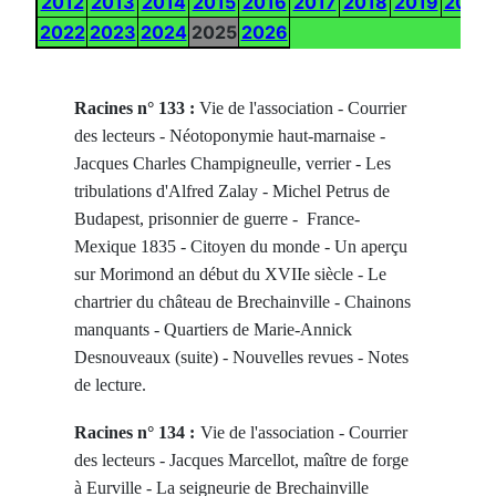
2012
2013
2014
2015
2016
2017
2018
2019
2020
2022
2023
2024
2025
2026
Racines n° 133 :
Vie de l'association - Courrier
des lecteurs - Néotoponymie haut-marnaise -
Jacques Charles Champigneulle, verrier - Les
tribulations d'Alfred Zalay - Michel Petrus de
Budapest, prisonnier de guerre - France-
Mexique 1835 - Citoyen du monde - Un aperçu
sur Morimond an début du XVIIe siècle - Le
chartrier du château de Brechainville - Chainons
manquants - Quartiers de Marie-Annick
Desnouveaux (suite) - Nouvelles revues - Notes
de lecture.
Racines n° 134 :
Vie de l'association - Courrier
des lecteurs - Jacques Marcellot, maître de forge
à Eurville - La seigneurie de Brechainville