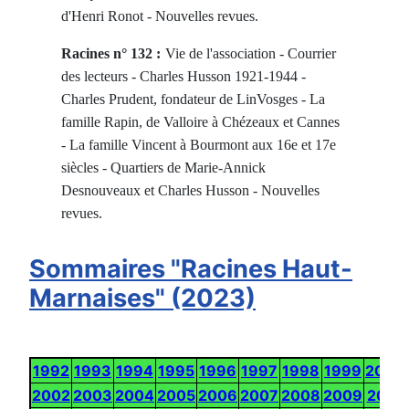
d'Henri Ronot - Nouvelles revues.
Racines n° 132 :
Vie de l'association - Courrier
des lecteurs - Charles Husson 1921-1944 -
Charles Prudent, fondateur de LinVosges - La
famille Rapin, de Valloire à Chézeaux et Cannes
- La famille Vincent à Bourmont aux 16e et 17e
siècles - Quartiers de Marie-Annick
Desnouveaux et Charles Husson - Nouvelles
revues.
Sommaires "Racines Haut-
Marnaises" (2023)
1992
1993
1994
1995
1996
1997
1998
1999
2000
2002
2003
2004
2005
2006
2007
2008
2009
2010