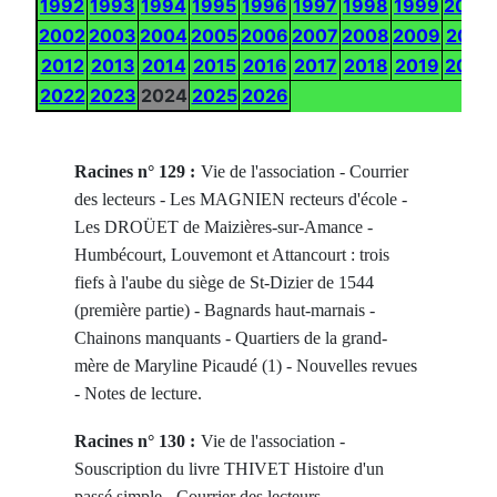
1992
1993
1994
1995
1996
1997
1998
1999
2000
2002
2003
2004
2005
2006
2007
2008
2009
2010
2012
2013
2014
2015
2016
2017
2018
2019
2020
2022
2023
2024
2025
2026
Racines n° 129 :
Vie de l'association - Courrier
des lecteurs - Les MAGNIEN recteurs d'école -
Les DROÜET de Maizières-sur-Amance -
Humbécourt, Louvemont et Attancourt : trois
fiefs à l'aube du siège de St-Dizier de 1544
(première partie) - Bagnards haut-marnais -
Chainons manquants - Quartiers de la grand-
mère de Maryline Picaudé (1) - Nouvelles revues
- Notes de lecture.
Racines n° 130 :
Vie de l'association -
Souscription du livre THIVET Histoire d'un
passé simple - Courrier des lecteurs