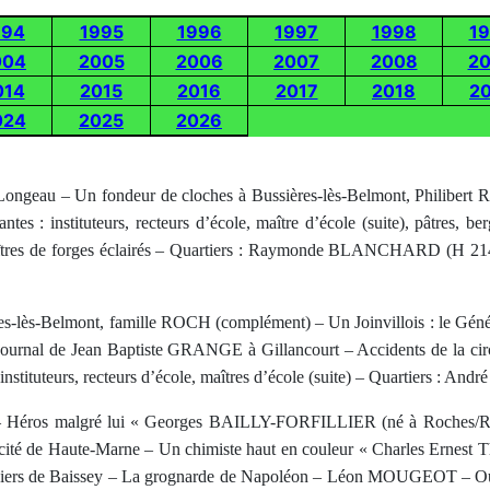
994
1995
1996
1997
1998
1
004
2005
2006
2007
2008
2
014
2015
2016
2017
2018
2
024
2025
2026
ngeau – Un fondeur de cloches à Bussières-lès-Belmont, Philibert R
antes : instituteurs, recteurs d’école, maître d’école (suite), pâtres
 maîtres de forges éclairés – Quartiers : Raymonde BLANCHARD (H 214
res-lès-Belmont, famille ROCH (complément) – Un Joinvillois : le Gé
 Journal de Jean Baptiste GRANGE à Gillancourt – Accidents de la ci
: instituteurs, recteurs d’école, maîtres d’école (suite) – Quartiers : 
s – Héros malgré lui « Georges BAILLY-FORFILLIER (né à Roches/
icité de Haute-Marne – Un chimiste haut en couleur « Charles Ernest
niers de Baissey – La grognarde de Napoléon – Léon MOUGEOT – Out