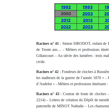
1992
1993
1
2002
2003
2
2012
2013
2
2022
2023
2
Racines n° 41
: Simon SIRODOT, enfant de Lo
de Trente ans… - Métiers et professions itinér
Gillancourt – Au siècle des lumières : trois
civile.
Racines n° 42
: Fondeurs de cloches à Bussiè
les malheurs de la guerre de l’année 1870 » -
d’Andelot » - Métiers et professions itinérants 
Racines n° 43
: Contrat de fonte de cloche
2214) – Lettres de création du Dépôt de mend
paternelle de MINOT Nathalie – Les chanson