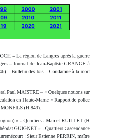
999
2000
2001
009
2010
2011
019
2020
2021
OCH – La région de Langres après la guerre
, bergers – Journal de Jean-Baptiste GRANGE à
6) – Bulletin des lois – Condamné à la mort
néral Paul MAISTRE – « Quelques notions sur
rculation en Haute-Marne « Rapport de police
André MONFILS (H 849).
Rognon) » - Quartiers : Marcel RUILLET (H
 Théodat GUIGNET » - Quartiers : ascendance
remécourt : Sieur Estienne PERRIN, maître