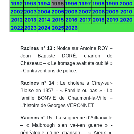
1992
1993
1994
1995
1996
1997
1998
1999
2000
2002
2003
2004
2005
2006
2007
2008
2009
2010
2012
2013
2014
2015
2016
2017
2018
2019
2020
2022
2023
2024
2025
2026
Racines n° 13
: Notice sur Antoine ROY –
Jean Baptiste DORÉ, charron de
Chézeaux – « Le fromage avait été oublié »
- Contraventions de police.
Racines n° 14
: Le choléra à Cirey-sur-
Blaise en 1857 – « Famille ou pas » - La
famille BONVIE de Chaumont-la-Ville –
L’histoire de Georges VERONNET.
Racines n° 15
: La seigneurie d’Aillianville
– « Malbrough s’en va-t-en guerre » -
généalogie d’une chanson – « Aïeux »,